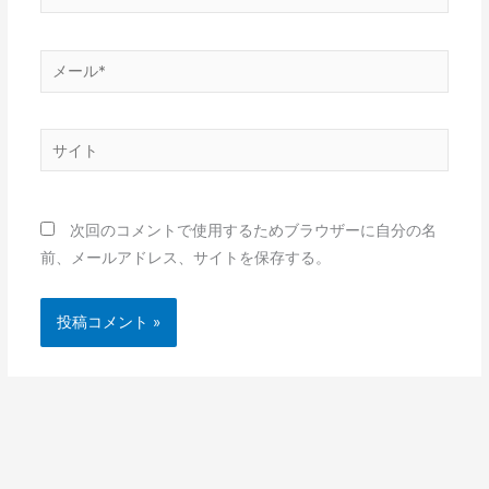
前
*
メ
ー
ル
サ
*
イ
ト
次回のコメントで使用するためブラウザーに自分の名
前、メールアドレス、サイトを保存する。