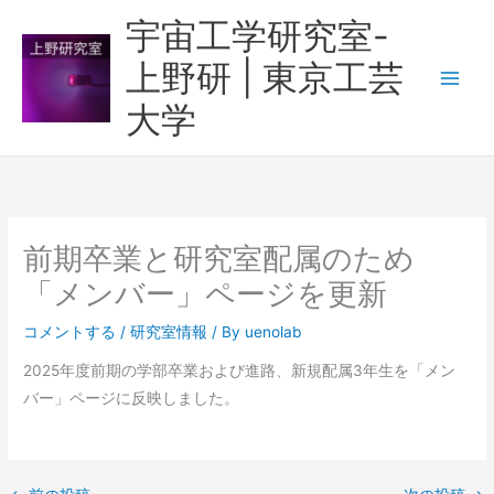
内
宇宙工学研究室-
容
上野研 | 東京工芸
を
ス
大学
キ
ッ
プ
前期卒業と研究室配属のため
「メンバー」ページを更新
コメントする
/
研究室情報
/ By
uenolab
2025年度前期の学部卒業および進路、新規配属3年生を「メン
バー」ページに反映しました。