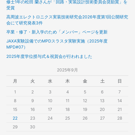
修士1年の松田 蘭さんが「回路・実装設計技術委員会奨励賞」を
受賞
高周波エレクトロニクス実装技術研究会2026年度第1回公開研究
会にて研究発表3件
卒業・修了・新入学のため「メンバー」ページを更新
JAXA実験設備でのMPDスラスタ実験実施（2025年度
MPD#07）
2025年度学位授与式＆祝賀会が行われました
2025年9月
月
火
水
木
金
土
日
1
2
3
4
5
6
7
8
9
10
11
12
13
14
15
16
17
18
19
20
21
22
23
24
25
26
27
28
29
30