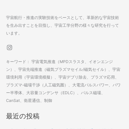
宇宙航行・推進の実験技術をベースとして、革新的な宇宙技術
を生み出すことを目指し、宇宙工学分野の様々な研究を行って
います。
Instagram
キーワード： 宇宙電気推進（MPDスラスタ、イオンエンジ
ン）、宇宙先端推進（磁気プラズマセイル/磁気セイル）、宇宙
環境利用（宇宙環境模擬）、宇宙デブリ除去、プラズマ応用、
プラズマ-磁場干渉（人工磁気圏）、大電流パルスパワー、パワ
ー半導体、大容量コンデンサ（EDLC）、パルス磁場、
CanSat、衛星通信、制御
最近の投稿