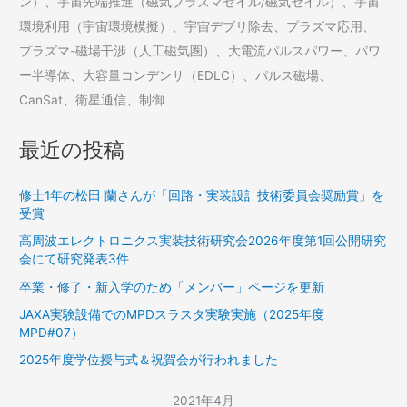
ン）、宇宙先端推進（磁気プラズマセイル/磁気セイル）、宇宙
環境利用（宇宙環境模擬）、宇宙デブリ除去、プラズマ応用、
プラズマ-磁場干渉（人工磁気圏）、大電流パルスパワー、パワ
ー半導体、大容量コンデンサ（EDLC）、パルス磁場、
CanSat、衛星通信、制御
最近の投稿
修士1年の松田 蘭さんが「回路・実装設計技術委員会奨励賞」を
受賞
高周波エレクトロニクス実装技術研究会2026年度第1回公開研究
会にて研究発表3件
卒業・修了・新入学のため「メンバー」ページを更新
JAXA実験設備でのMPDスラスタ実験実施（2025年度
MPD#07）
2025年度学位授与式＆祝賀会が行われました
2021年4月