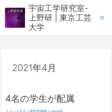
内
宇宙工学研究室-
容
上野研 | 東京工芸
を
ス
大学
キ
ッ
プ
2021年4月
4名の学生が配属
コメントする
/
研究室情報
/
uenolab