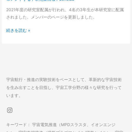
2021年度の研究室配属が行われ、4名の3年生が本研究室に配属
されました。メンバーのページを更新しました。
4
続きを読む »
名
の
学
生
が
配
宇宙航行・推進の実験技術をベースとして、革新的な宇宙技術
属
を生み出すことを目指し、宇宙工学分野の様々な研究を行って
います。
Instagram
キーワード： 宇宙電気推進（MPDスラスタ、イオンエンジ