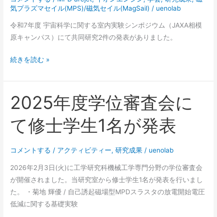
タ
気プラズマセイル(MPS)/磁気セイル(MagSail)
/
uenolab
ー
令和7年度 宇宙科学に関する室内実験シンポジウム（JAXA相模
第
原キャンパス）にて共同研究2件の発表がありました。
7
回
令
続きを読む »
シ
和
ン
7
ポ
年
2025年度学位審査会に
ジ
度
ウ
て修士学生1名が発表
宇
ム
宙
2026
科
コメントする
/
アクティビティー
,
研究成果
/
uenolab
に
学
て
2026年2月3日(火)に工学研究科機械工学専門分野の学位審査会
に
1
が開催されました。当研究室から修士学生1名が発表を行いまし
関
件
た。 ・菊地 輝優 / 自己誘起磁場型MPDスラスタの放電開始電圧
す
の
低減に関する基礎実験
る
発
室