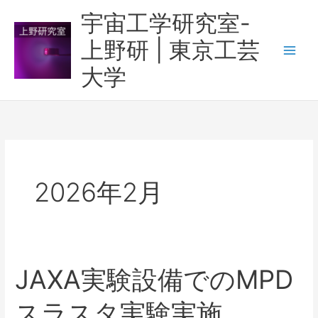
内
宇宙工学研究室-
容
上野研 | 東京工芸
を
ス
大学
キ
ッ
プ
2026年2月
JAXA実験設備でのMPD
スラスタ実験実施