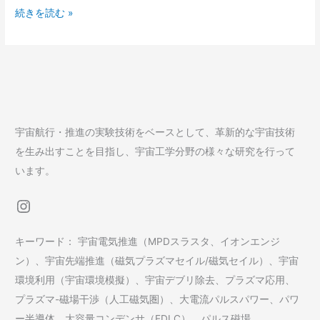
2025
表
続きを読む »
内
年
実
度
験
学
シ
位
ン
審
ポ
査
ジ
宇宙航行・推進の実験技術をベースとして、革新的な宇宙技術
会
ウ
を生み出すことを目指し、宇宙工学分野の様々な研究を行って
に
ム
います。
て
に
修
て
Instagram
士
共
学
同
キーワード： 宇宙電気推進（MPDスラスタ、イオンエンジ
生
研
ン）、宇宙先端推進（磁気プラズマセイル/磁気セイル）、宇宙
1
究
環境利用（宇宙環境模擬）、宇宙デブリ除去、プラズマ応用、
名
2
が
プラズマ-磁場干渉（人工磁気圏）、大電流パルスパワー、パワ
件
発
ー半導体、大容量コンデンサ（EDLC）、パルス磁場、