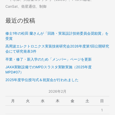
の
表
CanSat、衛星通信、制御
発
表
最近の投稿
修士1年の松田 蘭さんが「回路・実装設計技術委員会奨励賞」を
受賞
高周波エレクトロニクス実装技術研究会2026年度第1回公開研究
会にて研究発表3件
卒業・修了・新入学のため「メンバー」ページを更新
JAXA実験設備でのMPDスラスタ実験実施（2025年度
MPD#07）
2025年度学位授与式＆祝賀会が行われました
2026年2月
月
火
水
木
金
土
日
1