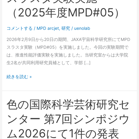
（2025年度MPD#05）
コメントする
/
MPD arcjet
,
研究
/
uenolab
2026年2月9日から20日の期間、JAXA宇宙科学研究所にてMPD
スラスタ実験（MPD#05）を実施しました。今回の実験期間で
は、推進性能評価実験を実施しました。当研究室からは大学院
生2名が共同利用研究員補として、学部 […]
JAXA
続きを読む »
実
験
設
色の国際科学芸術研究セ
備
ンター 第7回シンポジウ
で
の
ム2026にて1件の発表
MPD
ス