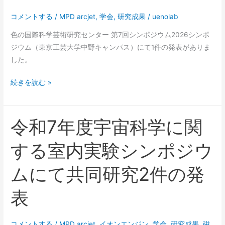
ラ
コメントする
/
MPD arcjet
,
学会
,
研究成果
/
uenolab
ス
色の国際科学芸術研究センター 第7回シンポジウム2026シンポ
タ
ジウム（東京工芸大学中野キャンパス）にて1件の発表がありま
実
した。
験
実
色
続きを読む »
施
の
（2025
国
年
際
令和7年度宇宙科学に関
度
科
MPD#05）
する室内実験シンポジウ
学
芸
ムにて共同研究2件の発
術
研
表
究
セ
ン
コメントする
/
MPD arcjet
,
イオンエンジン
,
学会
,
研究成果
,
磁