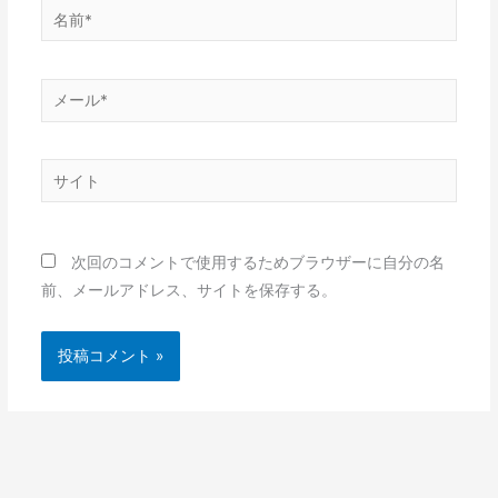
名
前
*
メ
ー
ル
サ
*
イ
ト
次回のコメントで使用するためブラウザーに自分の名
前、メールアドレス、サイトを保存する。