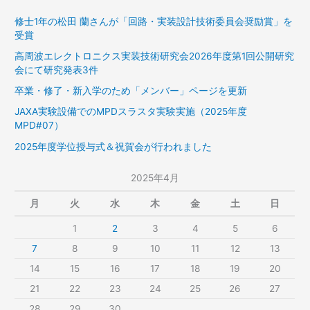
修士1年の松田 蘭さんが「回路・実装設計技術委員会奨励賞」を
受賞
高周波エレクトロニクス実装技術研究会2026年度第1回公開研究
会にて研究発表3件
卒業・修了・新入学のため「メンバー」ページを更新
JAXA実験設備でのMPDスラスタ実験実施（2025年度
MPD#07）
2025年度学位授与式＆祝賀会が行われました
2025年4月
月
火
水
木
金
土
日
1
2
3
4
5
6
7
8
9
10
11
12
13
14
15
16
17
18
19
20
21
22
23
24
25
26
27
28
29
30