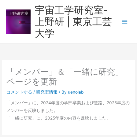
内
宇宙工学研究室-
容
上野研 | 東京工芸
を
ス
大学
キ
ッ
プ
「メンバー」＆「一緒に研究」
ページを更新
コメントする
/
研究室情報
/ By
uenolab
「メンバー」に、2024年度の学部卒業および進路、2025年度の
メンバーを反映しました。
「一緒に研究」に、2025年度の内容を反映しました。