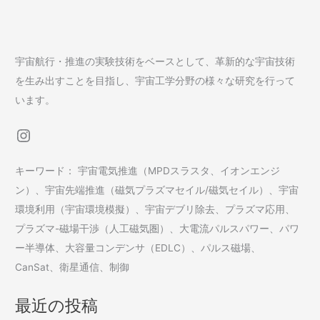
宇宙航行・推進の実験技術をベースとして、革新的な宇宙技術
を生み出すことを目指し、宇宙工学分野の様々な研究を行って
います。
Instagram
キーワード： 宇宙電気推進（MPDスラスタ、イオンエンジ
ン）、宇宙先端推進（磁気プラズマセイル/磁気セイル）、宇宙
環境利用（宇宙環境模擬）、宇宙デブリ除去、プラズマ応用、
プラズマ-磁場干渉（人工磁気圏）、大電流パルスパワー、パワ
ー半導体、大容量コンデンサ（EDLC）、パルス磁場、
CanSat、衛星通信、制御
最近の投稿