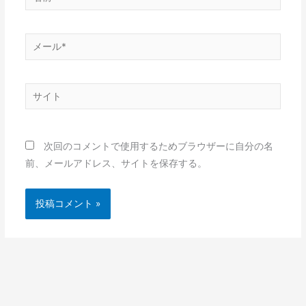
前
*
メ
ー
ル
サ
*
イ
ト
次回のコメントで使用するためブラウザーに自分の名
前、メールアドレス、サイトを保存する。