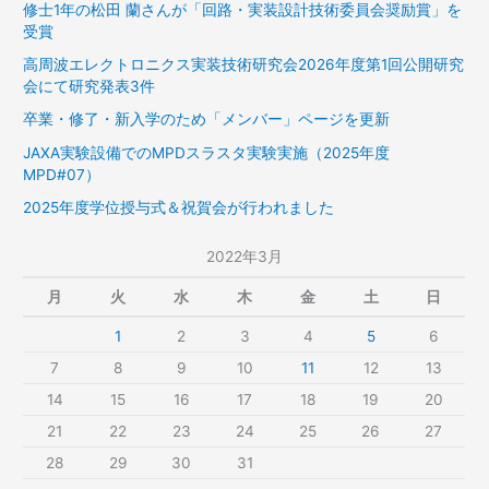
修士1年の松田 蘭さんが「回路・実装設計技術委員会奨励賞」を
受賞
高周波エレクトロニクス実装技術研究会2026年度第1回公開研究
会にて研究発表3件
卒業・修了・新入学のため「メンバー」ページを更新
JAXA実験設備でのMPDスラスタ実験実施（2025年度
MPD#07）
2025年度学位授与式＆祝賀会が行われました
2022年3月
月
火
水
木
金
土
日
1
2
3
4
5
6
7
8
9
10
11
12
13
14
15
16
17
18
19
20
21
22
23
24
25
26
27
28
29
30
31