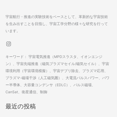
宇宙航行・推進の実験技術をベースとして、革新的な宇宙技術
を生み出すことを目指し、宇宙工学分野の様々な研究を行って
います。
Instagram
キーワード： 宇宙電気推進（MPDスラスタ、イオンエンジ
ン）、宇宙先端推進（磁気プラズマセイル/磁気セイル）、宇宙
環境利用（宇宙環境模擬）、宇宙デブリ除去、プラズマ応用、
プラズマ-磁場干渉（人工磁気圏）、大電流パルスパワー、パワ
ー半導体、大容量コンデンサ（EDLC）、パルス磁場、
CanSat、衛星通信、制御
最近の投稿