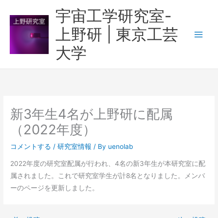
内
宇宙工学研究室-
容
上野研 | 東京工芸
を
ス
大学
キ
ッ
プ
新3年生4名が上野研に配属
（2022年度）
コメントする
/
研究室情報
/ By
uenolab
2022年度の研究室配属が行われ、4名の新3年生が本研究室に配
属されました。これで研究室学生が計8名となりました。メンバ
ーのページを更新しました。